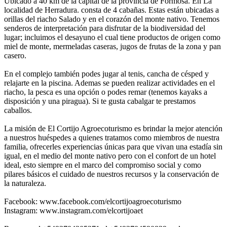
Ubicado a 40 km de la capital de la provincia de Formosa. En La
localidad de Herradura. consta de 4 cabañas. Estas están ubicadas a
orillas del riacho Salado y en el corazón del monte nativo. Tenemos
senderos de interpretación para disfrutar de la biodiversidad del
lugar; incluimos el desayuno el cual tiene productos de origen como
miel de monte, mermeladas caseras, jugos de frutas de la zona y pan
casero.
En el complejo también podes jugar al tenis, cancha de césped y
relajarte en la piscina. Ademas se pueden realizar actividades en el
riacho, la pesca es una opción o podes remar (tenemos kayaks a
disposición y una piragua). Si te gusta cabalgar te prestamos
caballos.
La misión de El Cortijo Agroecoturismo es brindar la mejor atención
a nuestros huéspedes a quienes tratamos como miembros de nuestra
familia, ofrecerles experiencias únicas para que vivan una estadía sin
igual, en el medio del monte nativo pero con el confort de un hotel
ideal, esto siempre en el marco del compromiso social y como
pilares básicos el cuidado de nuestros recursos y la conservación de
la naturaleza.
Facebook: www.facebook.com/elcortijoagroecoturismo
Instagram: www.instagram.com/elcortijoaet