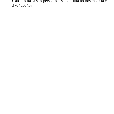
Cabañas hasta seis personas... su consulta no nos molesta cel
3704530437